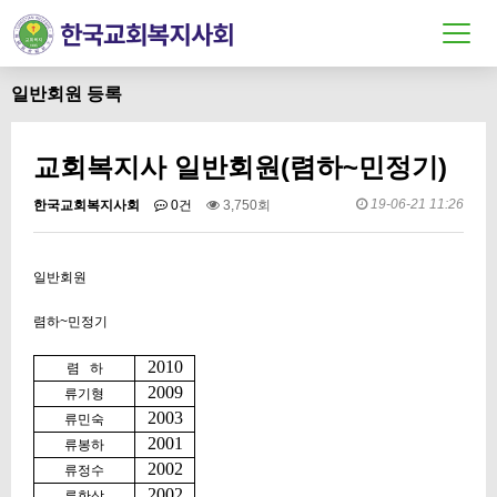
일반회원 등록
교회복지사 일반회원(렴하~민정기)
19-06-21 11:26
한국교회복지사회
0건
3,750회
일반회원
렴하~민정기
2010
렴 하
2009
류기형
2003
류민숙
2001
류봉하
2002
류정수
2002
류한상