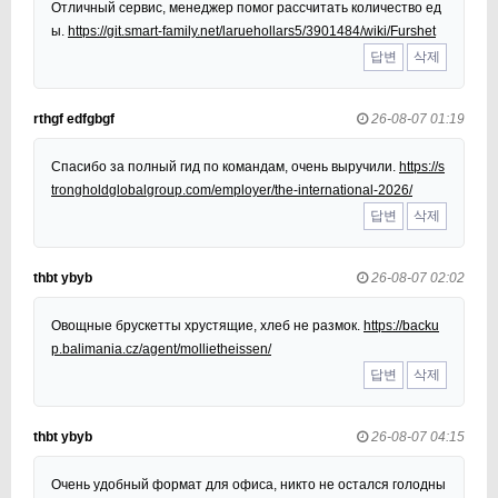
Отличный сервис, менеджер помог рассчитать количество ед
ы.
https://git.smart-family.net/laruehollars5/3901484/wiki/Furshet
답변
삭제
rthgf edfgbgf
26-08-07 01:19
Спасибо за полный гид по командам, очень выручили.
https://s
trongholdglobalgroup.com/employer/the-international-2026/
답변
삭제
thbt ybyb
26-08-07 02:02
Овощные брускетты хрустящие, хлеб не размок.
https://backu
p.balimania.cz/agent/mollietheissen/
답변
삭제
thbt ybyb
26-08-07 04:15
Очень удобный формат для офиса, никто не остался голодны