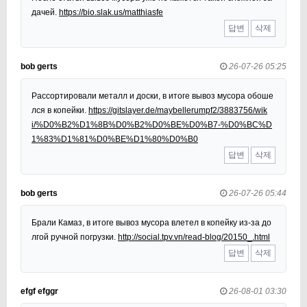
дачей.
https://bio.slak.us/matthiasfe
답변
삭제
bob gerts
26-07-26 05:25
Рассортировали металл и доски, в итоге вывоз мусора обоше
лся в копейки.
https://gitslayer.de/maybellerumpf2/3883756/wik
i/%D0%B2%D1%8B%D0%B2%D0%BE%D0%B7-%D0%BC%D
1%83%D1%81%D0%BE%D1%80%D0%B0
답변
삭제
bob gerts
26-07-26 05:44
Брали Камаз, в итоге вывоз мусора влетел в копейку из-за до
лгой ручной погрузки.
http://social.tpv.vn/read-blog/20150_.html
답변
삭제
efgf efggr
26-08-01 03:30