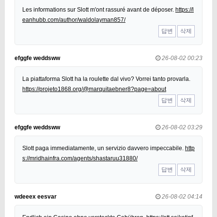
Les informations sur Slott m'ont rassuré avant de déposer.
https://l
eanhubb.com/author/waldolayman857/
답변
삭제
efggfe weddsww
26-08-02 00:23
La piattaforma Slott ha la roulette dal vivo? Vorrei tanto provarla.
https://projeto1868.org/@marquitaebner8?page=about
답변
삭제
efggfe weddsww
26-08-02 03:29
Slott paga immediatamente, un servizio davvero impeccabile.
http
s://mridhainfra.com/agents/shastaruu31880/
답변
삭제
wdeeex eesvar
26-08-02 04:14