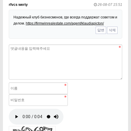
rfvcs werty
26-08-07 15:51
Надежный клуб бизнесменов, где всегда поддержат советом и
делом.
https://firmwinrealestate.com/agent/klaudiapicton/
답변
삭제