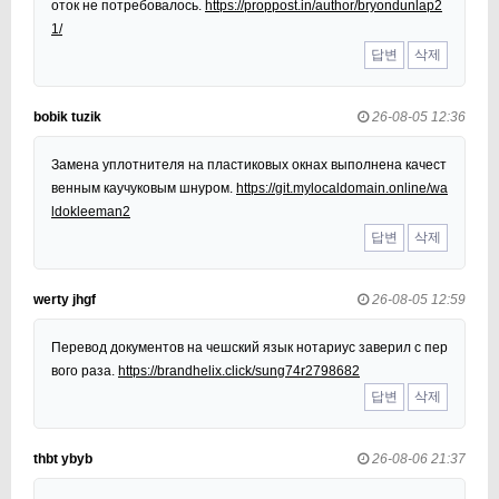
оток не потребовалось.
https://proppost.in/author/bryondunlap2
1/
답변
삭제
bobik tuzik
26-08-05 12:36
Замена уплотнителя на пластиковых окнах выполнена качест
венным каучуковым шнуром.
https://git.mylocaldomain.online/wa
ldokleeman2
답변
삭제
werty jhgf
26-08-05 12:59
Перевод документов на чешский язык нотариус заверил с пер
вого раза.
https://brandhelix.click/sung74r2798682
답변
삭제
thbt ybyb
26-08-06 21:37