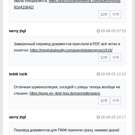
звала специалиста.
https://eaccountingreferral.com/author/jonas
92q410642/
답변
삭제
werty jhgf
26-08-05 07:53
Заверенный перевод документов прислали в PDF, всё четко и
понятно.
https://mpglobalrealty.com/agents/edengross1918/
답변
삭제
bobik tuzik
26-08-05 10:10
Отличная шумоизоляция, соседей с улицы теперь вообще не
слышно.
https://gogs.xn--feld-4qa.de/nannettenajera
답변
삭제
werty jhgf
26-08-05 10:17
Перевод документов для ПМЖ приняли сразу, никаких дораб