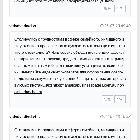
бликациях!
https://nxtgencorp.in/employer/servisdlyauborki/
답변
삭제
vtdvdvt dtvdtvt…
26-07-23 09:40
Столкнулись с трудностями в сфере семейного, жилищного и
ли уголовного права и срочно нуждаетесь в помощи компетен
тного специалиста? Наш сервис объединяет лучших адвокат
ов, юристов и нотариусов, предоставляя доступ к квалифицир
ованным платным и бесплатным консультациям по всей Росс
ии. Выбирайте надежных экспертов для оформления сделок,
подготовки документов и уверенной защиты ваших интересов
в любых инстанциях!
https://jamaicabusinesspages.com/author/
catharinecheun/
답변
삭제
vtdvdvt dtvdtvt…
26-07-23 10:58
Столкнулись с трудностями в сфере семейного, жилищного и
ли уголовного права и срочно нуждаетесь в помощи компетен