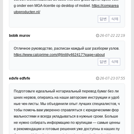
g onder een MGA-licentie op desktop of mobiel.
https://comparea
utoproducten.nl/
답변
삭제
bobik murov
26-07-22 22:19
Отличное руководство, расписан каждый шаг разборки узлов.
https://www.calcprime.com/@linlilly462417?page=about
답변
삭제
edvfe edfvfe
26-07-23 07:55
Подготовьте идеальный нотариальный перевод бумаг без ли
шних нервов, опираясь на наши авторские инструкции и удоб
ные чек-листы. Мы объединили опыт лучших специалистов, ч
тобы помочь вам уверенно справляться с юридическими фор
мальностями и всегда укладываться в нужные сроки. Больше
не нужно собирать информацию по крупицам — самые ценны
е рекомендации и готовые решения уже доступны в наших пу