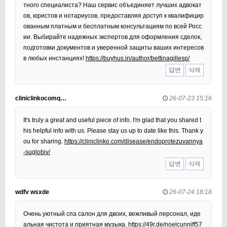
тного специалиста? Наш сервис объединяет лучших адвокат
ов, юристов и нотариусов, предоставляя доступ к квалифицир
ованным платным и бесплатным консультациям по всей Росс
ии. Выбирайте надежных экспертов для оформления сделок,
подготовки документов и уверенной защиты ваших интересов
в любых инстанциях!
https://buyhus.in/author/bettinagillesp/
답변
삭제
cliniclinkocomq…
26-07-23 15:16
It's truly a great and useful piece of info. I'm glad that you shared t
his helpful info with us. Please stay us up to date like this. Thank y
ou for sharing.
https://cliniclinko.com/disease/endoprotezuvannya
-suglobiv/
답변
삭제
wdfv wsxde
26-07-24 18:18
Очень уютный спа салон для двоих, вежливый персонал, иде
альная чистота и приятная музыка.
https://49r.de/noelcunniff57