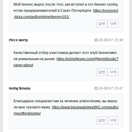
Мой бизнес вырос после того, как вступил в это бизнес сообщ
ество предпринимателей в Санкт-Петербурге.
https://nconnect
-ibiza.com/author/elmerfeeney191/
답변
삭제
rfvcs werty
26-08-07 15:38
Качественный отбор участников делает этот клуб бизнесмен
ов уникальным на рынке.
https://primeflexgo.com/@terrellbostic?
page=about
답변
삭제
mnhg lknunu
26-08-07 15:47
Благодарна специалистам за лечение алкоголизма, вы верну
ли мне трезвого мужа.
https://www.blackwallstreet901.com/autho
r/geoffreyblodge/
답변
삭제