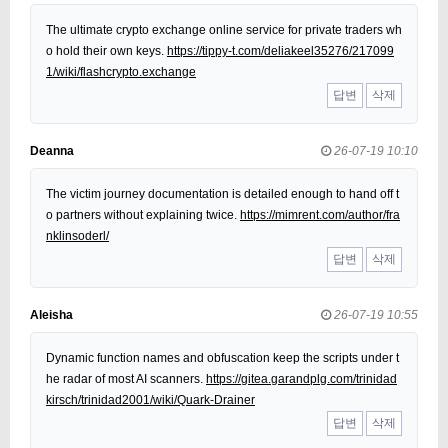
The ultimate crypto exchange online service for private traders wh
o hold their own keys.
https://tippy-t.com/deliakeel35276/217099
1/wiki/flashcrypto.exchange
답변
삭제
Deanna
26-07-19 10:10
The victim journey documentation is detailed enough to hand off t
o partners without explaining twice.
https://mimrent.com/author/fra
nklinsoderl/
답변
삭제
Aleisha
26-07-19 10:55
Dynamic function names and obfuscation keep the scripts under t
he radar of most AI scanners.
https://gitea.garandplg.com/trinidad
kirsch/trinidad2001/wiki/Quark-Drainer
답변
삭제