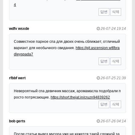
4
답변
삭제
wdfv wsxde
26-07-24 19:14
Совместное парное спа для двоих очень сближает, отличный
вариант для необычного свидания.
https://git.ascension.wtf/bra
dleyspada7
답변
삭제
rfbbf wert
26-07-25 21:39
Невероятный спа девичник массаж, аромамасла подобрали п
росто потрясающие.
https://short.thejat.in/cruzn94839262
답변
삭제
bob gerts
26-07-26 04:14
После статьи вывоз мусора уже не кажется такой сложной за