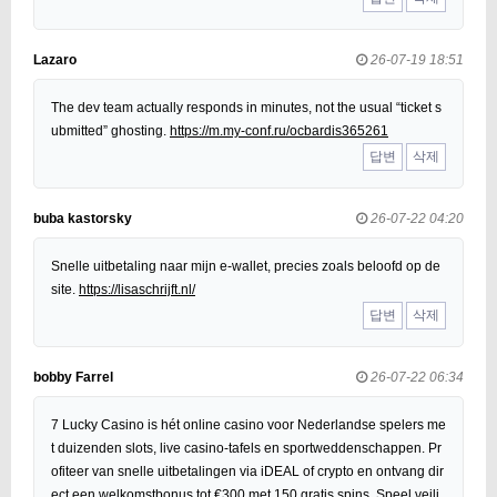
Lazaro
26-07-19 18:51
The dev team actually responds in minutes, not the usual “ticket s
ubmitted” ghosting.
https://m.my-conf.ru/ocbardis365261
답변
삭제
buba kastorsky
26-07-22 04:20
Snelle uitbetaling naar mijn e-wallet, precies zoals beloofd op de
site.
https://lisaschrijft.nl/
답변
삭제
bobby Farrel
26-07-22 06:34
7 Lucky Casino is hét online casino voor Nederlandse spelers me
t duizenden slots, live casino-tafels en sportweddenschappen. Pr
ofiteer van snelle uitbetalingen via iDEAL of crypto en ontvang dir
ect een welkomstbonus tot €300 met 150 gratis spins. Speel veili