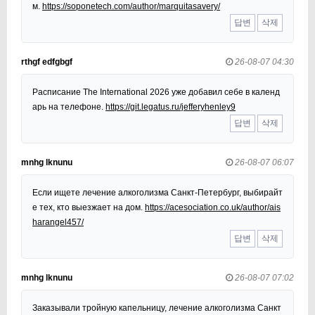
м.
https://soponetech.com/author/marquitasavery/
답변
삭제
rthgf edfgbgf
26-08-07 04:30
Расписание The International 2026 уже добавил себе в календ
арь на телефоне.
https://git.legatus.ru/jefferyhenley9
답변
삭제
mnhg lknunu
26-08-07 06:07
Если ищете лечение алкоголизма Санкт-Петербург, выбирайт
е тех, кто выезжает на дом.
https://acesociation.co.uk/author/ais
harangel457/
답변
삭제
mnhg lknunu
26-08-07 07:02
Заказывали тройную капельницу, лечение алкоголизма Санкт