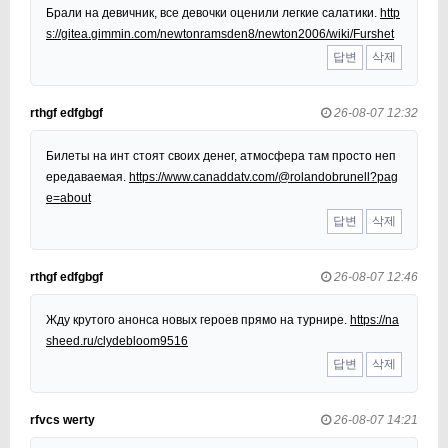
Брали на девичник, все девочки оценили легкие салатики.
http
s://gitea.gimmin.com/newtonramsden8/newton2006/wiki/Furshet
답변
삭제
rthgf edfgbgf
26-08-07 12:32
Билеты на инт стоят своих денег, атмосфера там просто неп
ередаваемая.
https://www.canaddatv.com/@rolandobrunell?pag
e=about
답변
삭제
rthgf edfgbgf
26-08-07 12:46
Жду крутого анонса новых героев прямо на турнире.
https://na
sheed.ru/clydebloom9516
답변
삭제
rfvcs werty
26-08-07 14:21