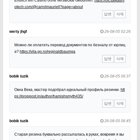
Endlich ein Casino ohne versteckte Gebühren.
https://ott.saikatinf
otech.com/@carrolmauriell?page=about
답변
삭제
werty jhgf
26-08-05 02:26
Можно ли оплатить перевод документов по безналу от юрлиц
а?
https://vila.go.ro/reginaldbaumga
답변
삭제
bobik tuzik
26-08-05 06:37
Окна Века, мастер подобрал идеальный профиль резинки.
htt
ps://proppost.in/author/hamishsmyth435/
답변
삭제
bobik tuzik
26-08-05 06:45
Старая резина буквально рассыпалась в руках, вовремя я вы