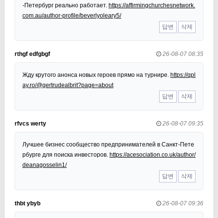
-Петербург реально работает.
https://affirmingchurchesnetwork.
com.au/author-profile/beverlyoleary5/
답변
삭제
rthgf edfgbgf
26-08-07 08:35
Жду крутого анонса новых героев прямо на турнире.
https://qpl
ay.ro/@gertrudealbrit?page=about
답변
삭제
rfvcs werty
26-08-07 09:35
Лучшее бизнес сообщество предпринимателей в Санкт-Пете
рбурге для поиска инвесторов.
https://acesociation.co.uk/author/
deanagosselin1/
답변
삭제
thbt ybyb
26-08-07 09:36