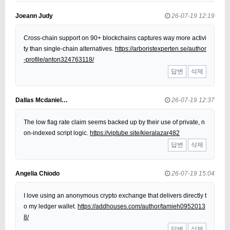
Joeann Judy
26-07-19 12:19
Cross-chain support on 90+ blockchains captures way more activi
ty than single-chain alternatives.
https://arboristexperten.se/author
-profile/anton324763118/
답변
삭제
Dallas Mcdaniel…
26-07-19 12:37
The low flag rate claim seems backed up by their use of private, n
on-indexed script logic.
https://viptube.site/kieralazar482
답변
삭제
Angelia Chiodo
26-07-19 15:04
I love using an anonymous crypto exchange that delivers directly t
o my ledger wallet.
https://addhouses.com/author/tamieh0952013
8/
답변
삭제