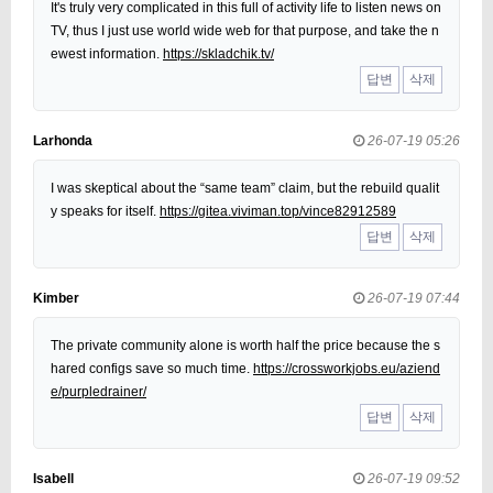
It's truly very complicated in this full of activity life to listen news on
TV, thus I just use world wide web for that purpose, and take the n
ewest information.
https://skladchik.tv/
답변
삭제
Larhonda
26-07-19 05:26
I was skeptical about the “same team” claim, but the rebuild qualit
y speaks for itself.
https://gitea.viviman.top/vince82912589
답변
삭제
Kimber
26-07-19 07:44
The private community alone is worth half the price because the s
hared configs save so much time.
https://crossworkjobs.eu/aziend
e/purpledrainer/
답변
삭제
Isabell
26-07-19 09:52