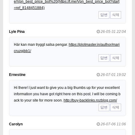
e/Vpn_best_price_bot%20(https://t.me/Vpn_best_price_bot?start
=ref_8148451884)
답변
삭제
Lyle Pina
26-05-31 22:04
Här kan man tryggt satsa pengar.
https://plotmaster.in/author/mari
cruzgibb1/
답변
삭제
Ernestine
26-07-01 19:02
Hi there! I just want to give you a big thumbs up for your excellent
information you have got right here on this post. I will be coming b
ack to your site for more soon.
http://buy-backlinks.rozblog.com/
답변
삭제
Carolyn
26-07-06 11:06